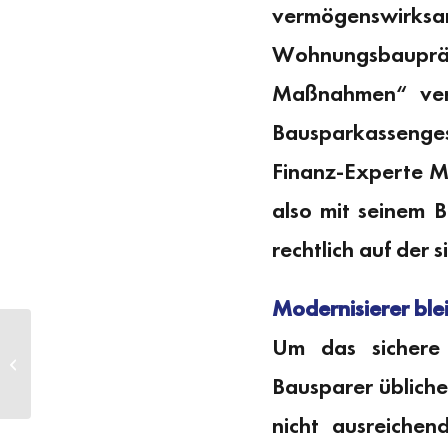
vermögenswirk
Wohnungsbauprämi
Maßnahmen“ ver
Bausparkassenge
Finanz-Experte M
also mit seinem B
rechtlich auf der 
Modernisierer blei
Um das sichere
Jetzt Fenster und Türen sichern
Bausparer üblich
nicht ausreiche