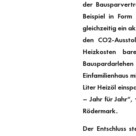
der Bausparvert
Beispiel in Form
gleichzeitig ein 
den CO2-Aussto
Heizkosten bar
Bauspardarlehen
Einfamilienhaus m
Liter Heizöl eins
– Jahr für Jahr“
Rödermark.
Der Entschluss st