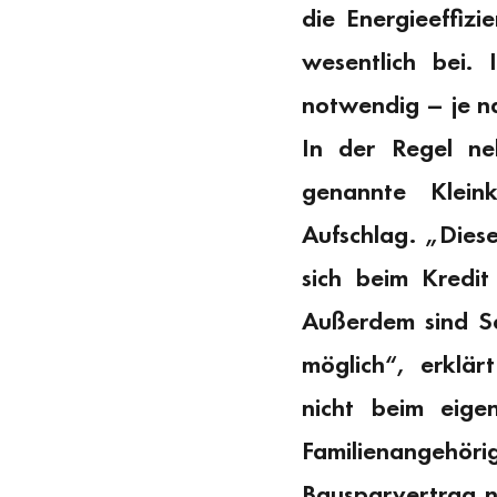
die Energieeffiz
wesentlich bei. 
notwendig – je n
In der Regel n
genannte Kleink
Aufschlag. „Diese
sich beim Kredit
Außerdem sind So
möglich“, erklär
nicht beim eige
Familienangehöri
Bausparvertrag n