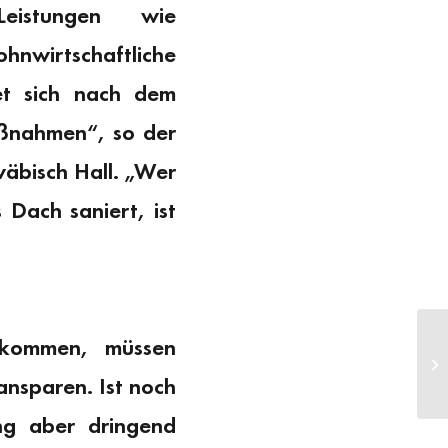
Leistungen wie
hnwirtschaftliche
t sich nach dem
ßnahmen“, so der
äbisch Hall. „Wer
 Dach saniert, ist
ekommen, müssen
So
nsparen. Ist noch
ng aber dringend