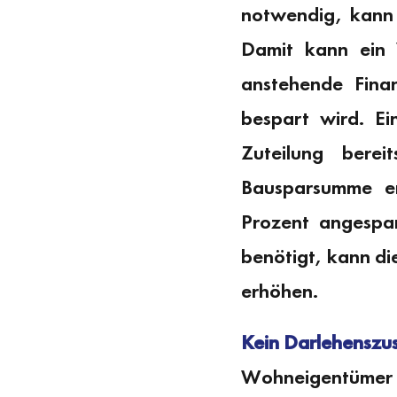
notwendig, kann 
Damit kann ein 
anstehende Fina
bespart wird. Ei
Zuteilung bere
Bausparsumme er
Prozent angespar
benötigt, kann di
erhöhen.
Kein Darlehenszus
Wohneigentümer m