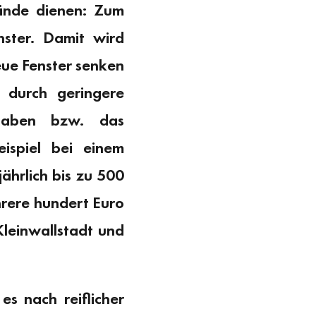
ände dienen: Zum
nster. Damit wird
eue Fenster senken
durch geringere
thaben bzw. das
ispiel bei einem
ährlich bis zu 500
hrere hundert Euro
leinwallstadt und
es nach reiflicher