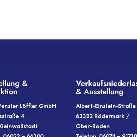
ellung &
Verkaufs­niederl
ktion
& Ausstellung
enster Löffler GmbH
Albert-Einstein-Straße
sstraße 4
63322 Rödermark /
leinwallstadt
Ober-Roden
: 06022 – 66300
Telefon: 06074 – 9171