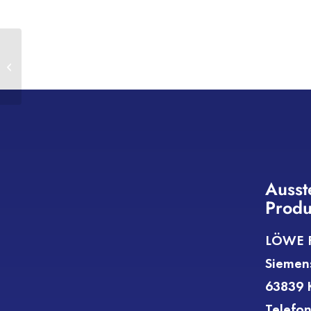
Zimmerei Seitz
Ausst
Produ
LÖWE F
Siemen
63839 K
Telefon