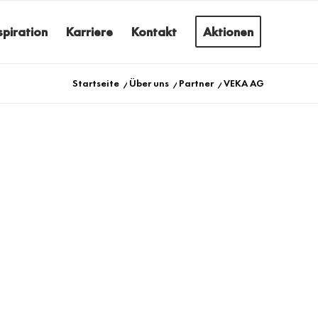
spiration
Karriere
Kontakt
Aktionen
Startseite
/
Über uns
/
Partner
/
VEKA AG