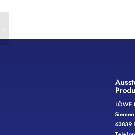
MACO
Ausst
Produ
LÖWE F
Siemen
63839 K
Telefon