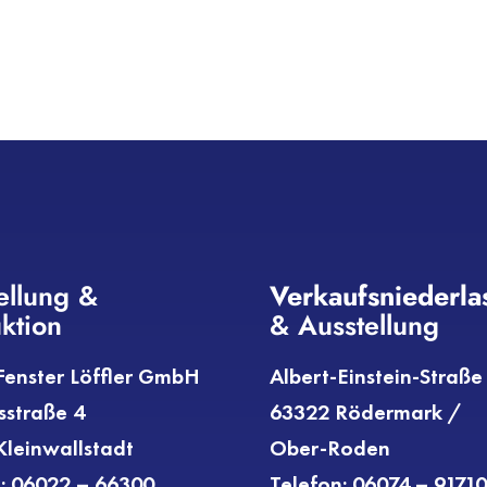
ellung &
Verkaufs­niederl
ktion
& Ausstellung
enster Löffler GmbH
Albert-Einstein-Straße
sstraße 4
63322 Rödermark /
leinwallstadt
Ober-Roden
: 06022 – 66300
Telefon: 06074 – 9171