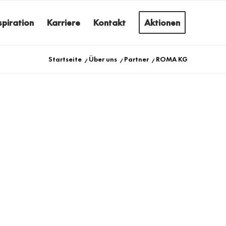
spiration
Karriere
Kontakt
Aktionen
Startseite
/
Über uns
/
Partner
/
ROMA KG