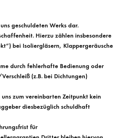
n uns geschuldeten Werks dar.
eschaffenheit. Hierzu zählen insbesondere
t“) bei Isoliergläsern, Klappergeräusche
hme durch fehlerhafte Bedienung oder
r­schleiß (z.B. bei Dichtungen)
 uns zum vereinbarten Zeitpunkt kein
ggeber diesbezüglich schuldhaft
rungsfrist für
ellergarantien Dritter bleiben hiervon