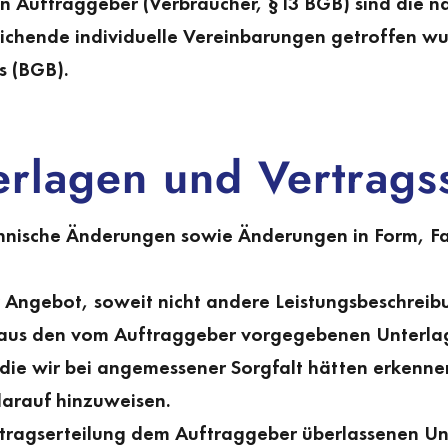
n Auftraggeber (Verbraucher, §13 BGB) sind die 
chende individuelle Vereinbarungen getroffen wu
s (BGB).
erlagen und Vertrags
echnische Änderungen sowie Änderungen in Form, 
r Angebot, soweit nicht andere Leistungsbeschreib
sich aus den vom Auftraggeber vor­gegebenen Unte
er, die wir bei angemessener Sorgfalt hätten erkenn
 darauf hinzuweisen.
tragserteilung dem Auftraggeber überlassenen Unte