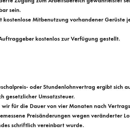
erte Zu­gang zum Arbeitsbereich gewährleistet sei
ar sein.
st kostenlose Mitbenutzung vorhandener Gerüste je
ftraggeber kostenlos zur Verfügung gestellt.
auschalpreis- oder Stunden­lohnvertrag ergibt sic
ch gesetzlicher Umsatzsteuer.
nd wir für die Dauer von vier Monaten nach Vertra
angemessene Preisänderungen wegen veränderter L
es schriftlich vereinbart wurde.