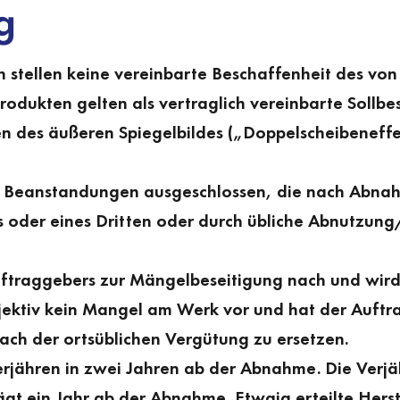
g
n stellen keine vereinbarte Beschaffenheit des vo
rodukten gelten als vertraglich vereinbarte Sollb
 des äußeren Spiegelbildes („Doppelscheiben­effek
nd Beanstandungen ausgeschlossen, die nach Abna
der eines Dritten oder durch übliche Abnutzung/Ve
ftraggebers zur Mängel­beseitigung nach und wird
ektiv kein Mangel am Werk vor und hat der Auftra
ch der ortsüblichen Vergütung zu ersetzen.
jähren in zwei Jahren ab der Abnahme. Die Verjäh
ägt ein Jahr ab der Abnahme. Etwaig erteilte Herst